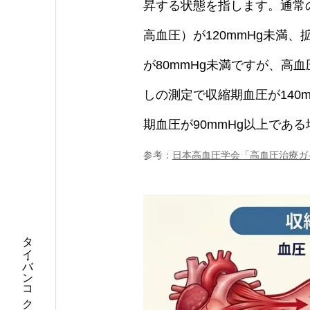
昇する状態を指します。通常
高血圧）が120mmHg未満
が80mmHg未満ですが、高
しの測定で収縮期血圧が140
期血圧が90mmHg以上であ
参考：
日本高血圧学会「高血圧治療ガ