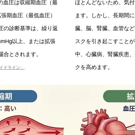
の血圧は収縮期血圧（最
ほとんどないため、気付
、拡張期血圧（最低血圧）
ます。しかし、長期間に
血圧の診断基準は、繰り返
臓、脳、腎臓、血管など
mmHg以上、または拡張
スクを引き起こすことが
る場合とされます。
中、心臓病、腎臓疾患、
クを高めます。
イドライン」