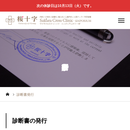
次の休診日は10月13日（火）です。
桜十字

WEB予約
LINE予約
電話予約
休診日
診療科目
診断書発行
健康診断
診断書発行
診断書の発行
予防接種