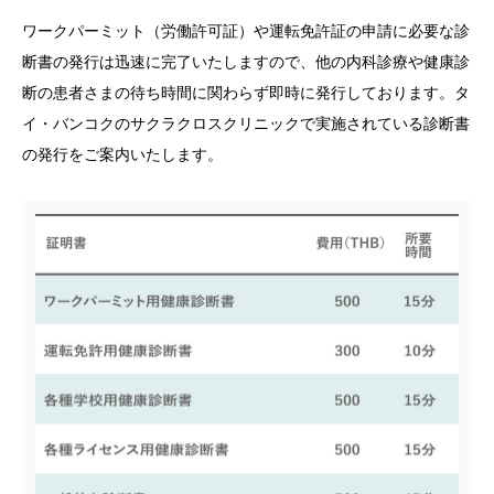
ワークパーミット（労働許可証）や運転免許証の申請に必要な診
契約保険
断書の発行は迅速に完了いたしますので、他の内科診療や健康診
断の患者さまの待ち時間に関わらず即時に発行しております。タ
病院概要
イ・バンコクのサクラクロスクリニックで実施されている診断書
アクセス
の発行をご案内いたします。
お問い合わせ
English
Thai