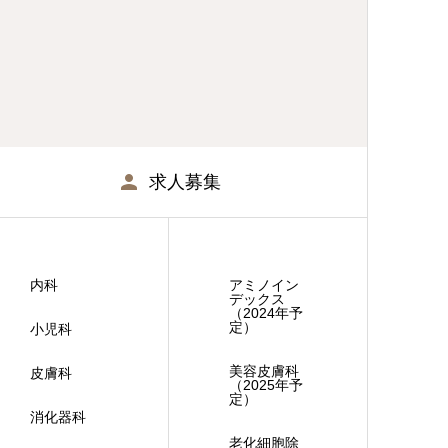
求人募集
内科
アミノイン
デックス
（2024年予
定）
小児科
美容皮膚科
皮膚科
（2025年予
定）
消化器科
老化細胞除