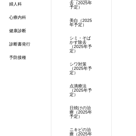
去（2025年
婦人科
予定）
心療内科
美白（2025
年予定）
健康診断
シミ・そば
かす除去
診断書発行
（2025年予
定）
予防接種
シワ対策
（2025年予
定）
点滴療法
（2025年予
定）
日焼けの治
療（2025年
予定）
ニキビの治
療（2025年