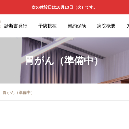
次の休診日は10月13日（火）です。
診断書発行
予防接種
契約保険
病院概要
胃がん（準備中）
胃がん（準備中）