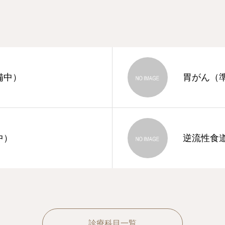
備中）
胃がん（
中）
逆流性食
診療科目一覧