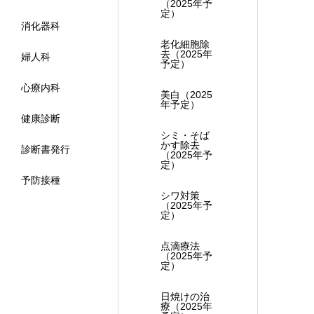
（2025年予
定）
消化器科
老化細胞除
去（2025年
婦人科
予定）
心療内科
美白（2025
年予定）
健康診断
シミ・そば
かす除去
診断書発行
（2025年予
定）
予防接種
シワ対策
（2025年予
定）
点滴療法
（2025年予
定）
日焼けの治
療（2025年